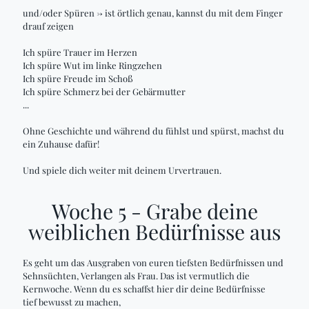
und/oder Spüren -> ist örtlich genau, kannst du mit dem Finger
drauf zeigen
Ich spüre Trauer im Herzen
Ich spüre Wut im linke Ringzehen
Ich spüre Freude im Schoß
Ich spüre Schmerz bei der Gebärmutter
...
Ohne Geschichte und während du fühlst und spürst, machst du
ein Zuhause dafür!
Und spiele dich weiter mit deinem Urvertrauen.
Woche 5 - Grabe deine
weiblichen Bedürfnisse aus
Es geht um das Ausgraben von euren tiefsten Bedürfnissen und
Sehnsüchten, Verlangen als Frau. Das ist vermutlich die
Kernwoche. Wenn du es schaffst hier dir deine Bedürfnisse
tief bewusst zu machen,