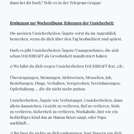
dann bei dir hoch? Teile es in der Telegram Gruppe
Ergänzung zur Wochenübung, Erkennen der Unsicherheit:
Die meisten Unsicherheiten/Ängste wirst du im Augenblick
bemerken, wenn du dich über den Tag beobachtest und spürst.
Doch es gibt Unsicherheiten/Ängste/Unangenehmes, die sich
schon DAUERHAFT als Gewohnheit manifestiert haben:
1) Wo hälst du dich wegen Unsicherheiten DAUERHAFT fest, z.B.:
Überzeugungen, Meinungen, Sichtweisen, Menschen, Job,
Beziehungen, Dinge, Verhalten, Versprechen, Vereinbarungen,
Opferhaltung … die dir nicht mehr guttun.
Unsicherheiten, Ängste wie Verlustangst, Unsicherheiten, dann
allein dazustehen, Gesicht zu verlieren, Ruf zu verlieren, Stolz
zu verlieren, Sicherheit zu verlieren, Workaholic, bist wie ein
bedürftiges Kind das an Mamas Brust saugt, oder Papa
nachläuft…
2) Wo lässt du nichts an dich rankommen, hast Mauern um dich