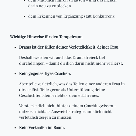
darin neu zu entdecken
dem Erkennen von Ergänzung statt Konkurrenz
Wichtige Hinweise für den Tempelraum
Drama ist der Killer deiner Verletzlichkeit, deiner Frau.
Deshalb werden wir auch das Dramadreieck tief
durchdringen – damit du dich darin nicht mehr verlierst.
Kein gegenseitiges Coachen.
Aber teile verletzlich, was das Teilen einer anderen Frau in
dir auslöst. Teile gerne als Unterstützung deine
Geschichten, dein erlebtes, dein erfahrenes.
Verstecke dich nicht hinter deinem Coachingwissen –
nutze es nicht als Ausweichstrategie, um dich nicht
verletzlich zeigen zu müssen.
Kein Verkaufen im Raum.