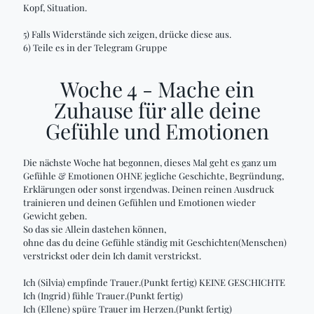
Kopf, Situation.
5) Falls Widerstände sich zeigen, drücke diese aus.
6) Teile es in der Telegram Gruppe
Woche 4 - Mache ein
Zuhause für alle deine
Gefühle und Emotionen
Die nächste Woche hat begonnen, dieses Mal geht es ganz um
Gefühle & Emotionen OHNE jegliche Geschichte, Begründung,
Erklärungen oder sonst irgendwas. Deinen reinen Ausdruck
trainieren und deinen Gefühlen und Emotionen wieder
Gewicht geben.
So das sie Allein dastehen können,
ohne das du deine Gefühle ständig mit Geschichten(Menschen)
verstrickst oder dein Ich damit verstrickst.
Ich (Silvia) empfinde Trauer.(Punkt fertig) KEINE GESCHICHTE
Ich (Ingrid) fühle Trauer.(Punkt fertig)
Ich (Ellene) spüre Trauer im Herzen.(Punkt fertig)