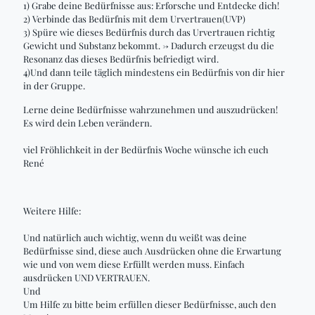
1) Grabe deine Bedürfnisse aus: Erforsche und Entdecke dich!
2) Verbinde das Bedürfnis mit dem Urvertrauen(UVP)
3) Spüre wie dieses Bedürfnis durch das Urvertrauen richtig
Gewicht und Substanz bekommt. -> Dadurch erzeugst du die
Resonanz das dieses Bedürfnis befriedigt wird.
4)Und dann teile täglich mindestens ein Bedürfnis von dir hier
in der Gruppe.
Lerne deine Bedürfnisse wahrzunehmen und auszudrücken!
Es wird dein Leben verändern.
viel Fröhlichkeit in der Bedürfnis Woche wünsche ich euch
René
Weitere Hilfe:
Und natürlich auch wichtig, wenn du weißt was deine
Bedürfnisse sind, diese auch Ausdrücken ohne die Erwartung
wie und von wem diese Erfüllt werden muss. Einfach
ausdrücken UND VERTRAUEN.
Und
Um Hilfe zu bitte beim erfüllen dieser Bedürfnisse, auch den