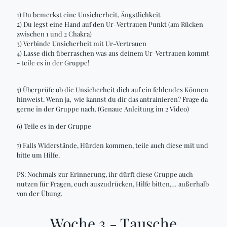
1) Du bemerkst eine Unsicherheit, Ängstlichkeit
2) Du legst eine Hand auf den Ur-Vertrauen Punkt (am Rücken
zwischen 1 und 2 Chakra)
3) Verbinde Unsicherheit mit Ur-Vertrauen
4) Lasse dich überraschen was aus deinem Ur-Vertrauen kommt
- teile es in der Gruppe!
5) Überprüfe ob die Unsicherheit dich auf ein fehlendes Können
hinweist. Wenn ja, wie kannst du dir das antrainieren? Frage da
gerne in der Gruppe nach. (Genaue Anleitung im 2 Video)
6) Teile es in der Gruppe
7) Falls Widerstände, Hürden kommen, teile auch diese mit und
bitte um Hilfe.
PS: Nochmals zur Erinnerung, ihr dürft diese Gruppe auch
nutzen für Fragen, euch auszudrücken, Hilfe bitten,… außerhalb
von der Übung.
Woche 3 - Tausche