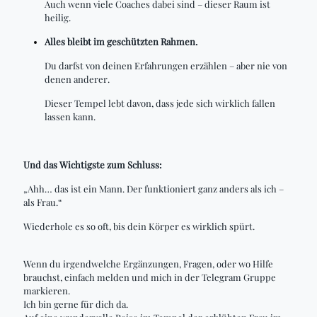
Auch wenn viele Coaches dabei sind – dieser Raum ist
heilig.
Alles bleibt im geschützten Rahmen.
Du darfst von deinen Erfahrungen erzählen – aber nie von
denen anderer.
Dieser Tempel lebt davon, dass jede sich wirklich fallen
lassen kann.
Und das Wichtigste zum Schluss:
„Ahh… das ist ein Mann. Der funktioniert ganz anders als ich –
als Frau.“
Wiederhole es so oft, bis dein Körper es wirklich spürt.
Wenn du irgendwelche Ergänzungen, Fragen, oder wo Hilfe
brauchst, einfach melden und mich in der Telegram Gruppe
markieren.
Ich bin gerne für dich da.