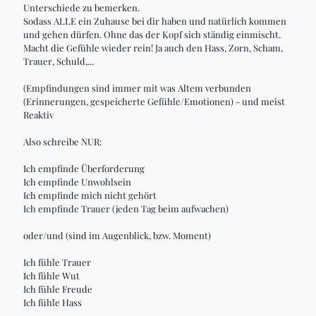
Unterschiede zu bemerken.
Sodass ALLE ein Zuhause bei dir haben und natürlich kommen
und gehen dürfen. Ohne das der Kopf sich ständig einmischt.
Macht die Gefühle wieder rein! Ja auch den Hass, Zorn, Scham,
Trauer, Schuld,...
(Empfindungen sind immer mit was Altem verbunden
(Erinnerungen, gespeicherte Gefühle/Emotionen) - und meist
Reaktiv
Also schreibe NUR:
Ich empfinde Überforderung
Ich empfinde Unwohlsein
Ich empfinde mich nicht gehört
Ich empfinde Trauer (jeden Tag beim aufwachen)
oder/und (sind im Augenblick, bzw. Moment)
Ich fühle Trauer
Ich fühle Wut
Ich fühle Freude
Ich fühle Hass