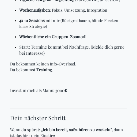
Wochenaufgaben
: Fokus, Umsetzung, Integration
4x 1:1 Sessions
mit mir (Rückgrat bauen, blinde Flecken,
klare Strategie)
Wöchentliche ein Gruppen-Zoomcall
Start: Termine kommt bei Nachfrage. (Melde dich gerne
bei Interesse)
Du bekommst keinen Info-Overload.
Du bekommst
Training
.
Invest in dich als Mann: 3000
€
Dein nächster Schritt
Wenn du spürst:
„Ich bin bereit, aufzuhören zu wackeln“
, dann
ist das hier dein Einstieg.