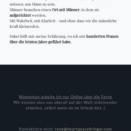
müssen, um Mann zu sein.
Männer brauchen einen
Ort mit Männer
, in dem sie
aufgerichtet
werden.
Mit Wahrheit, mit Klarheit – und ohne dass wir die männliche
Kraft kleinreden.
Dabei hilft mir meine Erfahrung, wo ich mit
hunderten Frauen
über die letzten Jahre geführt habe.
Momentan arbeite ich nur Online über die Ferne
Wir können also von überall auf der Welt miteinander
arbeiten, selbst wenn du im Urlaub bist ;)
.
Kontaktiere mich:
rene@heartpeacebringer.com