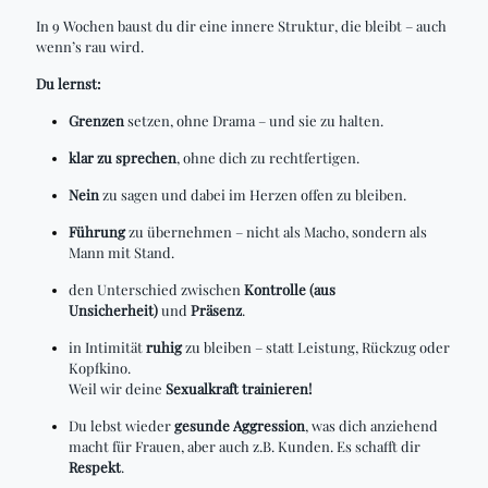
In 9 Wochen baust du dir eine innere Struktur, die bleibt – auch
wenn’s rau wird.
Du lernst:
Grenzen
setzen, ohne Drama – und sie zu halten.
klar zu sprechen
, ohne dich zu rechtfertigen.
Nein
zu sagen und dabei im Herzen offen zu bleiben.
Führung
zu übernehmen – nicht als Macho, sondern als
Mann mit Stand.
den Unterschied zwischen
Kontrolle (aus
Unsicherheit)
und
Präsenz
.
in Intimität
ruhig
zu bleiben – statt Leistung, Rückzug oder
Kopfkino.
Weil wir deine
Sexualkraft trainieren!
Du lebst wieder
gesunde Aggression
, was dich anziehend
macht für Frauen, aber auch z.B. Kunden. Es schafft dir
Respekt
.