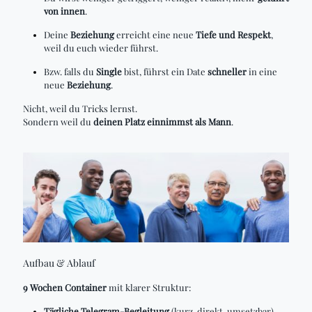
von innen
.
Deine
Beziehung
erreicht eine neue
Tiefe und Respekt
,
weil du euch wieder führst.
Bzw. falls du
Single
bist, führst ein Date
schneller
in eine
neue
Beziehung
.
Nicht, weil du Tricks lernst.
Sondern weil du
deinen Platz einnimmst als Mann
.
Aufbau & Ablauf
9 Wochen Container
mit klarer Struktur:
Tägliche Telegram-Begleitung
(kurz, direkt, umsetzbar)