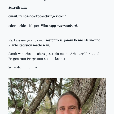
Schreib mir:
email: "rene@heartpeacebringer.com"
oder melde dich per
Whatsapp +491722465028
PS: Lass uns gerne eine
kostenfreie 30min Kennenlern- und
Klarheitsession machen an,
damit wir schauen ob es passt, du meine Arbeit erfährst und
Fragen zum Programm stellen kannst.
Schreibe mir einfach!