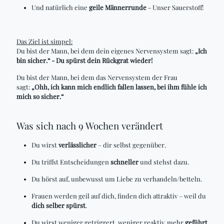
Und natürlich eine
geile Männerrunde
- Unser Sauerstoff!
Das Ziel ist simpel:
Du bist der Mann, bei dem dein eigenes Nervensystem sagt:
„Ich
bin sicher.“ - Du spürst dein Rückgrat wieder!
Du bist der Mann, bei dem das Nervensystem der Frau
sagt:
„Ohh, ich kann mich endlich fallen lassen, bei ihm fühle ich
mich so sicher.“
Was sich nach 9 Wochen verändert
Du wirst
verlässlicher
– dir selbst gegenüber.
Du triffst Entscheidungen
schneller
und stehst dazu.
Du hörst auf, unbewusst um Liebe zu verhandeln/betteln.
Frauen werden geil auf dich, finden dich attraktiv – weil du
dich selber spürst
.
Du wirst weniger getriggert, weniger reaktiv, mehr
geführt