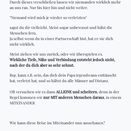
Durch dieses verschließen lassen wir niemanden wirklich mehr
an uns ran. Nur bis hier hin und nicht weiter.
"Niemand wird mich je wieder so verletzten"
sagst du dir vielleicht. Meist sogar unbewusst und hälst die
Menschen fern.
Ja selbst wenn du in einer Partnerschaft bist, hat er/sie dich
nicht wirklich.
Meist ziehen wir uns zurück, oder wir überspielen es.
Wirkliche Tiefe, Nähe und Verbindung entsteht jedoch nicht,
nach der du dich aber so sehr sehnst.
Bsp. kann z.B. sein, das dich dein Papa irgendwann enttäuscht
hat, verletzt hat, und so hältst du alle Männer auf Distanz.
Oft versuchen wir es dann
ALLEINE und scheitern
, denn in der
Regel kommen wir
nur MIT anderen Menschen daraus
, in einem
MITEINANDER
Wie kann diese Reise im Miteinander nun ausschauen?