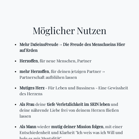
Möglicher Nutzen
Mehr DaSeinsFreude
->
Die Freude des Menschseins Hier
auf Erden
Herzoffen
, für neue Menschen, Partner
mehr Herzoffen
, für deinen jetzigen Partner ->
Partnerschaft aufblühen lassen
Mutiges Herz
- Für Leben und Bussiness - Eine Gewissheit
des Herzens
Als Frau
deine
tiefe Verletzlichkeit im SEIN leben
und
deine nährende Liebe frei von deinem Herzen fließen
lassen
Als Mann
wieder
mutig deiner Mission folgen
, mit einer
Entschiedenheit und Klarheit "Ich weis was ich Will und
hole es mir Mentalität"