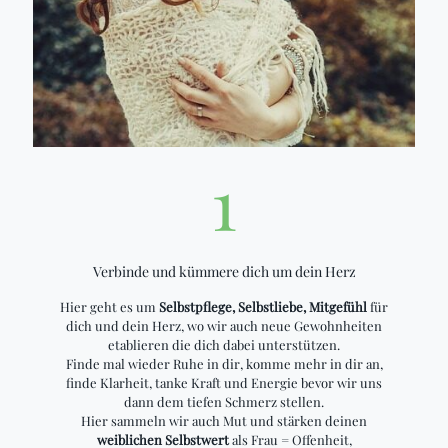
1
Verbinde und kümmere dich um dein Herz
Hier geht es um
Selbstpflege, Selbstliebe, Mitgefühl
für
dich und dein Herz, wo wir auch neue Gewohnheiten
etablieren die dich dabei unterstützen.
Finde mal wieder Ruhe in dir, komme mehr in dir an,
finde Klarheit, tanke Kraft und Energie bevor wir uns
dann dem tiefen Schmerz stellen.
Hier sammeln wir auch Mut und stärken deinen
weiblichen Selbstwert
als Frau = Offenheit,