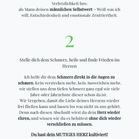
Verletzlichkeit bzw.
als Mann deinen
männlichen Selbstwert
= Weiß was ich
will, Entschiedenheit und emotionale Zentriertheit.
2
Stelle dich dem Schmerz, heile und finde Frieden im
Herzen
Ich helfe dir dem
Schmerz direkt in die Augen zu
schauen
. Kein verstecken mehr, kein Ausweichen mehr,
wir stellen uns dem tiefen Schmerz ganz egal wie viele
Jahre oder Jahrzehnte dieser schon da ist.
Wir Vergeben, damit die Liebe deines Herzens wieder
frei fließen kann und lassen los was nicht zu uns gehört.
Denn nach diesen Abschnitt wirst du dein
Herz wieder
ehren,
und wissen wie du es behütest
ohne dich wieder
verschließen zu müssen.
Du hast dein MUTIGES HERZ kultiviert!