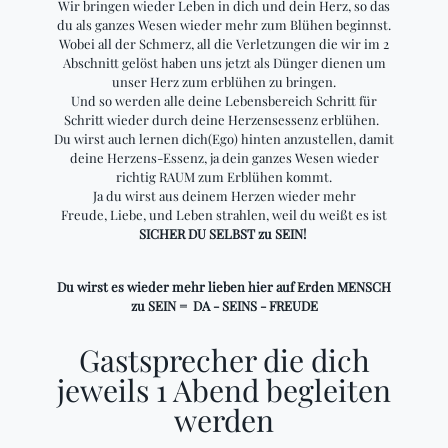
Wir bringen wieder Leben in dich und dein Herz, so das
du als ganzes Wesen wieder mehr zum Blühen beginnst.
Wobei all der Schmerz, all die Verletzungen die wir im 2
Abschnitt gelöst haben uns jetzt als Dünger dienen um
unser Herz zum erblühen zu bringen.
Und so werden alle deine Lebensbereich Schritt für
Schritt wieder durch deine Herzensessenz erblühen.
Du wirst auch lernen dich(Ego) hinten anzustellen, damit
deine Herzens-Essenz, ja dein ganzes Wesen wieder
richtig RAUM zum Erblühen kommt.
Ja du wirst aus deinem Herzen wieder mehr
Freude, Liebe, und Leben strahlen, weil du weißt es ist
SICHER DU SELBST zu SEIN!
Du wirst es wieder mehr lieben hier auf Erden MENSCH
zu SEIN = DA - SEINS - FREUDE
Gastsprecher die dich
jeweils 1 Abend begleiten
werden