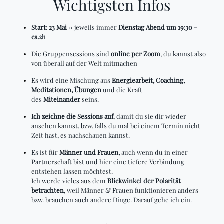
Wichtigsten Infos
Start: 23 Mai
-> jeweils immer
Dienstag Abend um 19:30 -
ca.2h
Die Gruppensessions sind
online per Zoom
, du kannst also
von überall auf der Welt mitmachen
Es wird eine Mischung aus
Energiearbeit, Coaching,
Meditationen, Übungen
und die Kraft
des
Miteinander
seins.
Ich zeichne die Sessions auf
, damit du sie dir wieder
ansehen kannst, bzw. falls du mal bei einem Termin nicht
Zeit hast, es nachschauen kannst.
Es ist für
Männer und Frauen,
auch wenn du in einer
Partnerschaft bist und hier eine tiefere Verbindung
entstehen lassen möchtest.
Ich werde vieles aus dem
Blickwinkel der Polarität
betrachten
, weil Männer & Frauen funktionieren anders
bzw. brauchen auch andere Dinge. Darauf gehe ich ein.