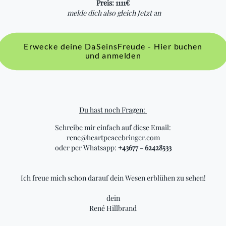
Preis: 1111€
melde dich also gleich Jetzt an
Erwecke deine DaSeinsFreude - Hier buchen
und anmelden
Du hast noch Fragen:
Schreibe mir einfach auf diese Email:
rene@heartpeacebringer.com
oder per Whatsapp:
+43677 - 62428533
Ich freue mich schon darauf dein Wesen erblühen zu sehen!
dein
René Hillbrand