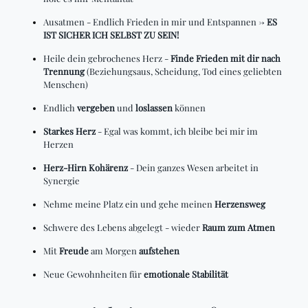
Ausatmen - Endlich Frieden in mir und Entspannen ->
ES
IST SICHER ICH SELBST ZU SEIN!
Heile dein gebrochenes Herz -
Finde Frieden mit dir nach
Trennung
(Beziehungsaus, Scheidung, Tod eines geliebten
Menschen)
Endlich
vergeben
und
loslassen
können
Starkes Herz
- Egal was kommt, ich bleibe bei mir im
Herzen
Herz-Hirn Kohärenz
- Dein ganzes Wesen arbeitet in
Synergie
Nehme meine Platz ein und gehe meinen
Herzensweg
Schwere des Lebens abgelegt - wieder
Raum zum Atmen
Mit
Freude
am Morgen
aufstehen
Neue Gewohnheiten für
emotionale Stabilität