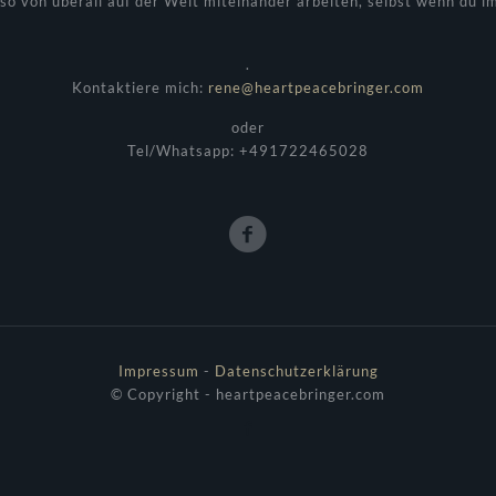
so von überall auf der Welt miteinander arbeiten, selbst wenn du im 
.
Kontaktiere mich:
rene@heartpeacebringer.com
oder
Tel/Whatsapp: +491722465028
Impressum
-
Datenschutzerklärung
© Copyright - heartpeacebringer.com