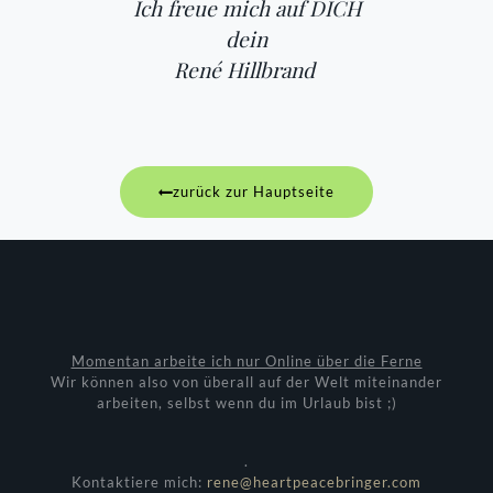
Ich freue mich auf DICH
dein
René Hillbrand
zurück zur Hauptseite
Momentan arbeite ich nur Online über die Ferne
Wir können also von überall auf der Welt miteinander
arbeiten, selbst wenn du im Urlaub bist ;)
.
Kontaktiere mich:
rene@heartpeacebringer.com