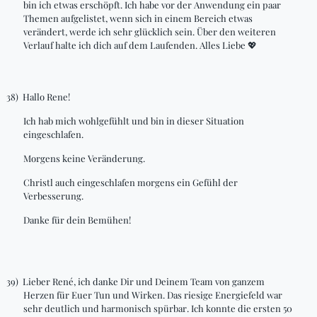
bin ich etwas erschöpft. Ich habe vor der Anwendung ein paar
Themen aufgelistet, wenn sich in einem Bereich etwas
verändert, werde ich sehr glücklich sein. Über den weiteren
Verlauf halte ich dich auf dem Laufenden. Alles Liebe
💖
38)
Hallo Rene!
Ich hab mich wohlgefühlt und bin in dieser Situation
eingeschlafen.
Morgens keine Veränderung.
Christl auch eingeschlafen morgens ein Gefühl der
Verbesserung.
Danke für dein Bemühen!
39)
Lieber René, ich danke Dir und Deinem Team von ganzem
Herzen für Euer Tun und Wirken. Das riesige Energiefeld war
sehr deutlich und harmonisch spürbar. Ich konnte die ersten 50