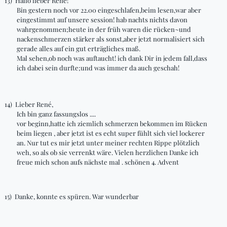
13)
Hallo lieber Rene!
Bin gestern noch vor 22.00
eingeschlafen
,beim
lesen,war
aber
eingestimmt auf unsere
session
! hab nachts nichts davon
wahrgenommen
;heute
in der
früh
waren die
rücken~und
nackenschmerzen stärker als
sonst,aber
jetzt normalisiert sich
gerade alles auf ein gut erträgliches
maß
.
Mal
sehen
,ob
noch was auftaucht! ich dank Dir in jedem
fall
,dass
ich dabei sein
durfte;und
was immer da auch geschah!
14)
Lieber René
,
Ich bin ganz fassungslos ....
vor
beginn
,hatte
ich ziemlich schmerzen bekommen im Rücken
beim
liegen
, aber jetzt ist es echt super fühlt sich viel lockerer
an. Nur tut es mir jetzt unter meiner rechten Rippe plötzlich
weh,
so als ob sie verrenkt wäre. Vielen herzlichen Danke ich
freue mich schon aufs nächste
mal
.
schönen 4. Advent
15)
Danke, konnte es spüren. War wunderbar