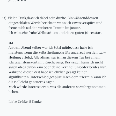
💗💗💗
12)
Vielen
Dank,dass
ich dabei sein durfte. Bin währenddessen
eingeschlafen
Werde berichten wenn ich etwas verspüre und
freue mich auf den weiteren Termin im Januar.
Ich wünsche frohe Weihnachten
und einen guten Jahresstart
11.1
An dem Abend selber war ich total müde,
dass
habe ich
meistens wenn die Selbstheilungskräfte angeregt werden
b.z.w
Heilung erfolgt. Allerdings war ich an diesem Tag bei einem
Klangschalenevent mit Räucherung. Deswegen kann ich nicht
sagen ob es davon kam oder deine Fernheilung oder beides war.
Während dieser Zeit habe ich ehrlich gesagt keinen
signifikanten Unterschied gespürt. Nach dem 2.Termin kann ich
dir vielleicht genaueres sagen
Mich würde interessieren, was die anderen so wahrgenommen
haben.
Liebe Grüße & Danke