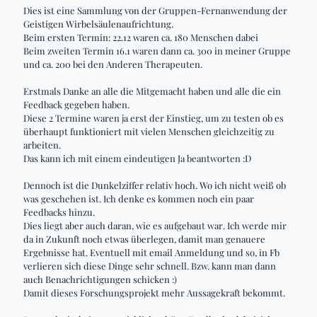
Dies ist eine Sammlung von der Gruppen-Fernanwendung der
Geistigen Wirbelsäulenaufrichtung.
Beim ersten Termin: 22.12
waren ca. 180 Menschen dabei
Beim zweiten Termin 16.1 waren dann ca. 300 in meiner Gruppe
und ca. 200 bei den Anderen Therapeuten.
Erstmals Danke an alle die Mitgemacht haben und alle die ein
Feedback gegeben haben.
Diese 2 Termine waren ja erst der Einstieg, um zu testen ob es
überhaupt funktioniert mit vielen Menschen gleichzeitig zu
arbeiten.
Das kann ich mit einem eindeutigen Ja
beantworten :
D
Dennoch ist die Dunkelziffer relativ hoch. Wo ich nicht weiß ob
was geschehen ist. Ich denke es kommen noch ein paar
Feedbacks hinzu.
Dies liegt aber auch daran, wie es aufgebaut war. Ich werde mir
da in Zukunft noch etwas überlegen, damit man genauere
Ergebnisse hat. Eventuell mit email Anmeldung und so, in
Fb
verlieren sich diese Dinge sehr schnell. Bzw. kann man dann
auch Benachrichtigungen schicken :)
Damit dieses Forschungsprojekt mehr Aussagekraft bekommt.