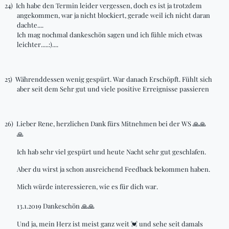
24)
Ich habe den Termin leider vergessen, doch es ist ja trotzdem
angekommen, war ja nicht blockiert, gerade weil ich nicht daran
dachte....
Ich mag nochmal
dankeschön
sagen und ich fühle mich etwas
leichter.....:)....
25)
Währenddessen wenig gespürt. War danach Erschöpft. Fühlt sich
aber seit dem Sehr gut und viele positive
Erreignisse
passieren
26)
Lieber Rene, herzlichen Dank fürs Mitnehmen bei der WS
🙏🙏
🙏
Ich hab sehr viel gespürt und heute Nacht sehr gut geschlafen.
Aber du wirst ja schon ausreichend Feedback bekommen haben.
Mich würde interessieren, wie es für dich war.
13.1.2019 Dankeschön
🙏🙏
Und ja, mein Herz ist meist ganz weit
und sehe seit damals
💓