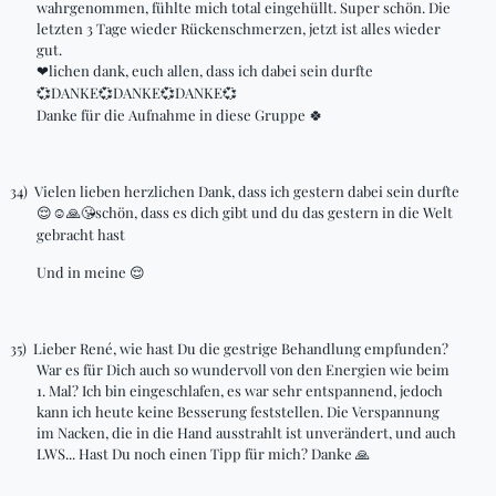
wahrgenommen, fühlte mich total eingehüllt. Super schön. Die
letzten 3 Tage wieder Rückenschmerzen, jetzt ist alles wieder
gut.
lichen
dank, euch allen, dass ich dabei sein durfte
❤
DANKE
DANKE
DANKE
💞
💞
💞
💞
Danke für die Aufnahme in diese Gruppe
🍀
34)
Vielen lieben herzlichen Dank, dass ich gestern dabei sein durfte
schön, dass es dich gibt und du das gestern in die Welt
😌☺🙏😘
gebracht hast
Und in meine
😌
35)
Lieber René, wie hast Du die gestrige Behandlung empfunden?
War es für Dich auch so wundervoll von den Energien wie beim
1. Mal? Ich bin eingeschlafen, es war sehr entspannend, jedoch
kann ich heute keine Besserung feststellen. Die Verspannung
im Nacken, die in die Hand ausstrahlt ist unverändert, und auch
LWS... Hast Du noch einen Tipp für mich? Danke
🙏