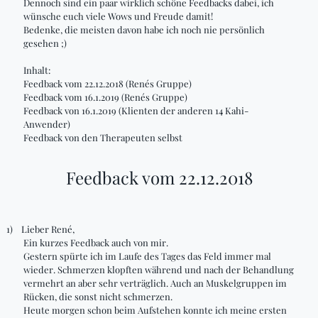
Dennoch sind ein paar wirklich schöne Feedbacks dabei, ich
wünsche euch viele
Wows
und Freude damit!
Bedenke, die meisten davon habe ich noch nie persönlich
gesehen ;)
Inhalt:
Feedback vom 22.12.2018 (Renés Gruppe)
Feedback vom 16.1.2019 (Renés Gruppe)
Feedback von 16.1.2019 (Klienten der anderen 14 Kahi-
Anwender)
Feedback von den Therapeuten selbst
Feedback vom 22.12.2018
1)
Lieber René,
Ein kurzes Feedback auch von mir.
Gestern spürte ich im Laufe des Tages das Feld immer mal
wieder. Schmerzen klopften während und nach der Behandlung
vermehrt an aber sehr verträglich. Auch an Muskelgruppen im
Rücken, die sonst nicht schmerzen.
Heute
morgen
schon beim Aufstehen konnte ich meine ersten