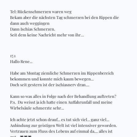
Tel: Rückenschmerzen waren weg
Bekam aber die nächsten Tag schmerzen bei den Rippen die
dann auch weggingen
Dann Ischias Schmerzen.
Seit dem keine Nachricht mehr von ihr…
17.1
Hallo Rene...
Habe
am Montag ziemliche Schmerzen im Rippenbereich
bekommen und konnte mich kaum bewegen...
Doch seit gestern ist der
ischiasnerv
dran....
Kann so was alles in Folge nach der Behandlung auftreten?
P.s.
Du
weisst
ja ich hatte einen Auffahrunfall und meine
Wirbelsäule schmerzte sehr...
Ich achte jetzt schon drauf... es tut sich viel... ganz viel...
Anbindung zur geistigen Welt ist viel intensiver geworden.
Vertrauen zum Fluss des Lebens auf einmal da.... alles ist
gut...