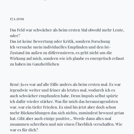
17.1.2019
Das Feld war schwächer als beim ersten Mal obwohl mehr Leute,
oder?
Das ist keine Bewertung oder Kritik, sondern Forschung
Ich versuche mein individuelles Empfinden und den Ist-
Zustand im außen zu differenzieren, es geht nicht um die
Wirkung auf mich, sondern wie ich glaube es energetisch erfasst
zu haben im Ganzheitlichen
René: Ja es war auf alle Fälle anders als beim ersten
mal
. Es war
irgendwie weiter und feiner als letztes
mal
, wodurch ich es
auch schwächer empfunden habe. Denn Impuls selbst spürte
ich dafür wieder stärker. Was für mich das
herausragendsten
war, war ein tiefer Frieden. Es sind bis jetzt aber doch schon
mehr Rückmeldungen
das
sich nichts, zumindest bewusst getan
hat. Gibt aber auch einige positive... Werde dann alles
mal
zusammen schreiben und mir einen Überblick verschaffen. Wie
war es für dich?