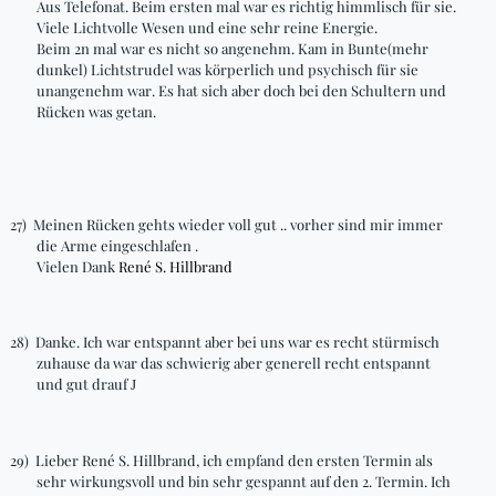
Aus Telefonat. Beim ersten
mal
war es richtig himmlisch für sie.
Viele Lichtvolle Wesen und eine sehr reine Energie.
Beim 2n mal war es nicht so angenehm. Kam in
Bunte(mehr
dunkel
) Lichtstrudel was körperlich und psychisch für sie
unangenehm war. Es hat sich aber doch bei den Schultern und
Rücken was getan.
27)
Meinen Rücken
gehts
wieder voll
gut ..
vorher sind mir immer
die Arme
eingeschlafen .
Vielen Dank
René S. Hillbrand
28)
Danke. Ich war entspannt aber bei uns war es recht stürmisch
zuhause da war das schwierig aber generell recht entspannt
und gut drauf
J
29)
Lieber René S. Hillbrand, ich empfand den ersten Termin als
sehr wirkungsvoll und bin sehr gespannt auf den 2. Termin. Ich