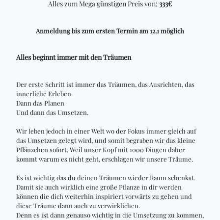
Alles zum Mega günstigen Preis von:
333€
Anmeldung bis zum ersten Termin am 12.1 möglich
Alles beginnt immer mit den Träumen
Der erste Schritt ist immer das Träumen, das Ausrichten, das
innerliche Erleben.
Dann das Planen
Und dann das Umsetzen.
Wir leben jedoch in einer Welt wo der Fokus immer gleich auf
das Umsetzen gelegt wird, und somit begraben wir das kleine
Pflänzchen sofort. Weil unser Kopf mit 1000 Dingen daher
kommt warum es nicht geht, erschlagen wir unsere Träume.
Es ist wichtig das du deinen Träumen wieder Raum schenkst.
Damit sie auch wirklich eine große Pflanze in dir werden
können die dich weiterhin inspiriert vorwärts zu gehen und
diese Träume dann auch zu verwirklichen.
Denn es ist dann genauso wichtig in die Umsetzung zu kommen,