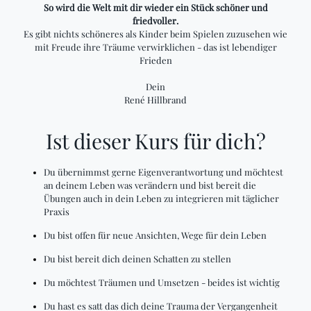
So wird die Welt mit dir wieder ein Stück schöner und
friedvoller.
Es gibt nichts schöneres als Kinder beim Spielen zuzusehen wie
mit Freude ihre Träume verwirklichen - das ist lebendiger
Frieden
Dein
René Hillbrand
Ist dieser Kurs für dich?
Du übernimmst gerne Eigenverantwortung und möchtest
an deinem Leben was verändern und bist bereit die
Übungen auch in dein Leben zu integrieren mit täglicher
Praxis
Du bist offen für neue Ansichten, Wege für dein Leben
Du bist bereit dich deinen Schatten zu stellen
Du möchtest Träumen und Umsetzen - beides ist wichtig
Du hast es satt das dich deine Trauma der Vergangenheit