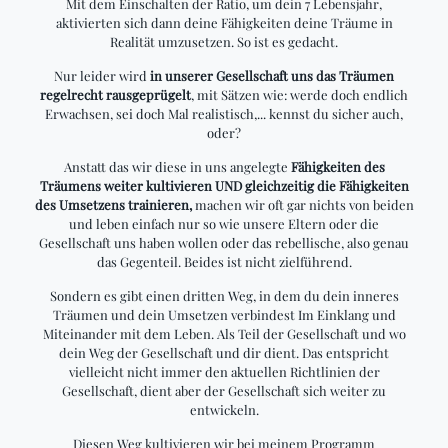
Mit dem Einschalten der Ratio, um dein 7 Lebensjahr,
aktivierten sich dann deine Fähigkeiten deine Träume in
Realität umzusetzen. So ist es gedacht.
Nur leider wird
in unserer Gesellschaft uns das Träumen
regelrecht rausgeprügelt
, mit Sätzen wie: werde doch endlich
Erwachsen, sei doch Mal realistisch,... kennst du sicher auch,
oder?
Anstatt das wir diese in uns angelegte
Fähigkeiten des
Träumens weiter kultivieren UND gleichzeitig die Fähigkeiten
des Umsetzens trainieren,
machen wir oft gar nichts von beiden
und leben einfach nur so wie unsere Eltern oder die
Gesellschaft uns haben wollen oder das rebellische, also genau
das Gegenteil. Beides ist nicht zielführend.
Sondern es gibt einen dritten Weg, in dem du dein inneres
Träumen und dein Umsetzen verbindest Im Einklang und
Miteinander mit dem Leben. Als Teil der Gesellschaft und wo
dein Weg der Gesellschaft und dir dient. Das entspricht
vielleicht nicht immer den aktuellen Richtlinien der
Gesellschaft, dient aber der Gesellschaft sich weiter zu
entwickeln.
Diesen Weg kultivieren wir bei meinem Programm