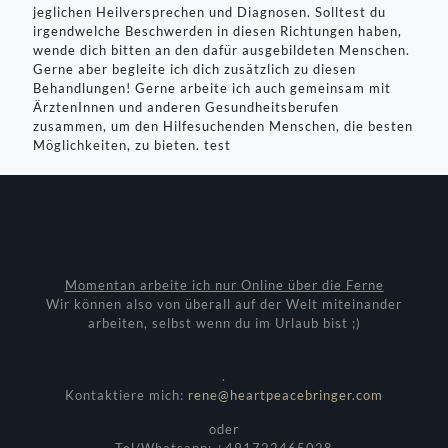
jeglichen Heilversprechen und Diagnosen. Solltest du
irgendwelche Beschwerden in diesen Richtungen haben,
wende dich bitten an den dafür ausgebildeten Menschen.
Gerne aber begleite ich dich zusätzlich zu diesen
Behandlungen! Gerne arbeite ich auch gemeinsam mit
ÄrztenInnen und anderen Gesundheitsberufen
zusammen, um den Hilfesuchenden Menschen, die besten
Möglichkeiten, zu bieten. test
Momentan arbeite ich nur Online über die Ferne
Wir können also von überall auf der Welt miteinander
arbeiten, selbst wenn du im Urlaub bist ;)
.
Kontaktiere mich:
rene@heartpeacebringer.com
oder
Tel/Whatsapp: +491722465028