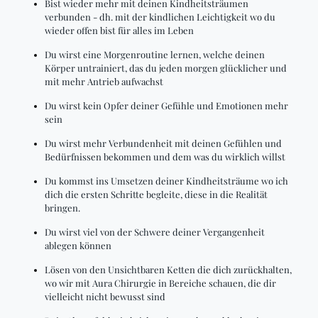
Bist wieder mehr mit deinen Kindheitsträumen
verbunden - dh. mit der kindlichen Leichtigkeit wo du
wieder offen bist für alles im Leben
Du wirst eine Morgenroutine lernen, welche deinen
Körper untrainiert, das du jeden morgen glücklicher und
mit mehr Antrieb aufwachst
Du wirst kein Opfer deiner Gefühle und Emotionen mehr
sein
Du wirst mehr Verbundenheit mit deinen Gefühlen und
Bedürfnissen bekommen und dem was du wirklich willst
Du kommst ins Umsetzen deiner Kindheitsträume wo ich
dich die ersten Schritte begleite, diese in die Realität
bringen.
Du wirst viel von der Schwere deiner Vergangenheit
ablegen können
Lösen von den Unsichtbaren Ketten die dich zurückhalten,
wo wir mit Aura Chirurgie in Bereiche schauen, die dir
vielleicht nicht bewusst sind