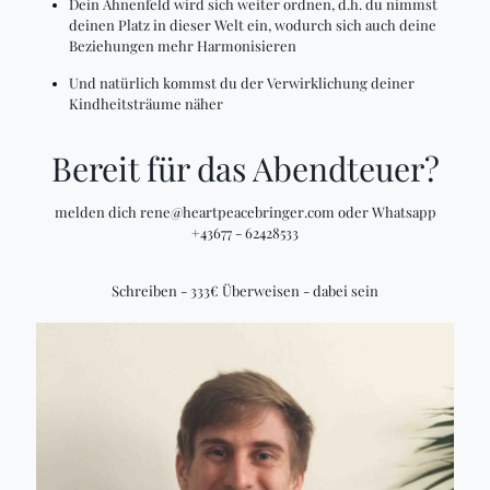
Dein Ahnenfeld wird sich weiter ordnen, d.h. du nimmst
deinen Platz in dieser Welt ein, wodurch sich auch deine
Beziehungen mehr Harmonisieren
Und natürlich kommst du der Verwirklichung deiner
Kindheitsträume näher
Bereit für das Abendteuer?
melden dich rene@heartpeacebringer.com oder Whatsapp
+43677 - 62428533
Schreiben - 333€ Überweisen - dabei sein