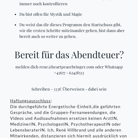
immer noch kontrollieren
Du bist offen für Mystik und Magie
Du weist das dir dieses Programm den Startschuss gibt,
wir die ersten Schritte miteinander gehen, bist dann aber
bereit auch so weiter zu gehen.
Bereit für das Abendteuer?
melden dich rene@heartpeacebringer.com oder Whatsapp
+43677 - 62428533
Schreiben - 333€ Überweisen - dabei sein
Haftungsausschluss
:
Die durchgeführte Energetische-Einheit,die geführten
Gespräche, und die Gruppen-Fernanwendungen, die
Videos und Audioaufnahmen ersetzen keinen ArztIN,
MedizinerIN, PsychologenIN, PsychotherapeutIN oder
LebensberaterIN. Ich, René Hillbrand und alle anderen
Mitwirkenden, distanzieren sich hiermit ausdrücklich von