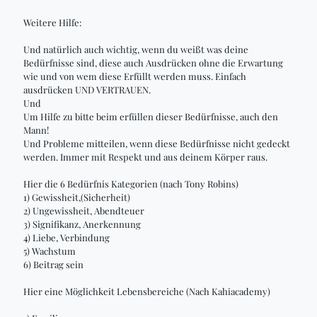
Weitere Hilfe:
Und natürlich auch wichtig, wenn du weißt was deine
Bedürfnisse sind, diese auch Ausdrücken ohne die Erwartung
wie und von wem diese Erfüllt werden muss. Einfach
ausdrücken UND VERTRAUEN.
Und
Um Hilfe zu bitte beim erfüllen dieser Bedürfnisse, auch den
Mann!
Und Probleme mitteilen, wenn diese Bedürfnisse nicht gedeckt
werden. Immer mit Respekt und aus deinem Körper raus.
Hier die 6 Bedürfnis Kategorien (nach Tony Robins)
1) Gewissheit,(Sicherheit)
2) Ungewissheit, Abendteuer
3) Signifikanz, Anerkennung
4) Liebe, Verbindung
5) Wachstum
6) Beitrag sein
Hier eine Möglichkeit Lebensbereiche (Nach Kahiacademy)