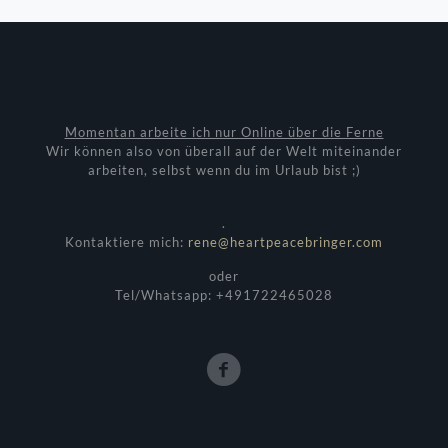
Momentan arbeite ich nur Online über die Ferne
Wir können also von überall auf der Welt miteinander
arbeiten, selbst wenn du im Urlaub bist ;)
.
Kontaktiere mich:
rene@heartpeacebringer.com
oder
Tel/Whatsapp: +491722465028