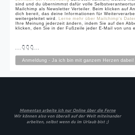
sind und du übernimmst dafür volle Selbstverantwortu
Mailchimp als Newsletter Verteiler. Beim klicken auf A
dich bereit, das deine Informationen für Weiterverarb
weitergeleitet wird.
Lerne mehr über Mailchimp's Date
Ihre Meinung jederzeit ändern, indem Sie auf den Abb
klicken, den Sie in der Fußzeile jeder E-Mail von uns 
. . . 👇 👇 👇. . .
Momentan arbeite ich nur Online über die Ferne
Wir können also von überall auf der Welt miteinander
arbeiten, selbst wenn du im Urlaub bist ;)