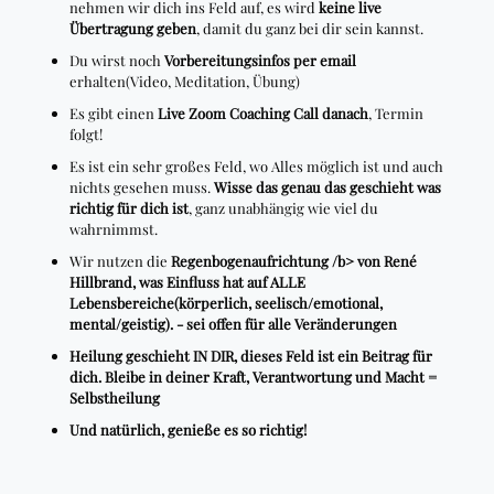
nehmen wir dich ins Feld auf, es wird
keine live
Übertragung geben
, damit du ganz bei dir sein kannst.
Du wirst noch
Vorbereitungsinfos per email
erhalten(Video, Meditation, Übung)
Es gibt einen
Live Zoom Coaching Call danach
, Termin
folgt!
Es ist ein sehr großes Feld, wo Alles möglich ist und auch
nichts gesehen muss.
Wisse das genau das geschieht was
richtig für dich ist
, ganz unabhängig wie viel du
wahrnimmst.
Wir nutzen die
Regenbogenaufrichtung /b> von René
Hillbrand, was Einfluss hat auf ALLE
Lebensbereiche(körperlich, seelisch/emotional,
mental/geistig). - sei offen für alle Veränderungen
Heilung geschieht IN DIR
, dieses Feld ist ein Beitrag für
dich. Bleibe in deiner Kraft, Verantwortung und Macht =
Selbstheilung
Und natürlich,
genieße es so richtig
!