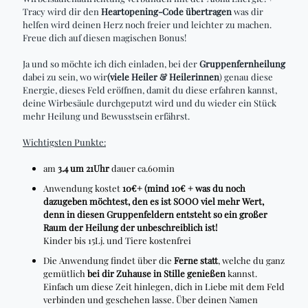
Tracy wird dir den
Heartopening-Code übertragen
was dir
helfen wird deinen Herz noch freier und leichter zu machen.
Freue dich auf diesen magischen Bonus!
Ja und so möchte ich dich einladen, bei der
Gruppenfernheilung
dabei zu sein, wo wir
(viele Heiler & Heilerinnen
) genau diese
Energie, dieses Feld eröffnen, damit du diese erfahren kannst,
deine Wirbesäule durchgeputzt wird und du wieder ein Stück
mehr Heilung und Bewusstsein erfährst.
Wichtigsten Punkte:
am
3.4 um 21Uhr
dauer ca.60min
Anwendung kostet
10€+ (mind 10€ + was du noch
dazugeben möchtest, den es ist SOOO viel mehr Wert,
denn in diesen Gruppenfeldern entsteht so ein großer
Raum der Heilung der unbeschreiblich ist!
Kinder bis 15Lj. und Tiere kostenfrei
Die Anwendung findet über die
Ferne statt
, welche du ganz
gemütlich
bei dir Zuhause in Stille genießen
kannst.
Einfach um diese Zeit hinlegen, dich in Liebe mit dem Feld
verbinden und geschehen lasse. Über deinen Namen