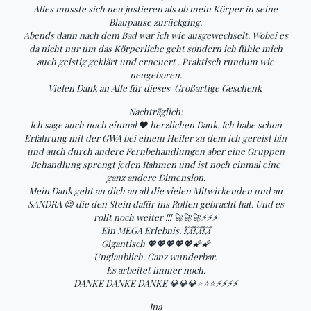
Alles musste sich neu justieren als ob mein Körper in seine
Blaupause zurückging.
Abends dann nach dem Bad war ich wie ausgewechselt. Wobei es
da nicht nur um das Körperliche geht sondern ich fühle mich
auch geistig geklärt und erneuert . Praktisch rundum wie
neugeboren.
Vielen Dank an Alle für dieses Großartige Geschenk
Nachträglich:
Ich sage auch noch einmal ❤ herzlichen Dank. Ich habe schon
Erfahrung mit der GWA bei einem Heiler zu dem ich gereist bin
und auch durch andere Fernbehandlungen aber eine Gruppen
Behandlung sprengt jeden Rahmen und ist noch einmal eine
ganz andere Dimension.
Mein Dank geht an dich an all die vielen Mitwirkenden und an
SANDRA 😍 die den Stein dafür ins Rollen gebracht hat. Und es
rollt noch weiter !!! 🚀🚀🚀⚡⚡⚡
Ein MEGA Erlebnis. 💥💥💥
Gigantisch 💖💖💖💖💖🌠🌠
Unglaublich. Ganz wunderbar.
Es arbeitet immer noch.
DANKE DANKE DANKE 💎💎💎⭐⭐⭐⚡⚡⚡⚡
Ina