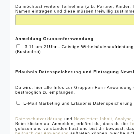
Du möchtest weitere Teilnehmer(z.B. Partner, Kinder, 
Namen eintragen und diese müssen freiwillig zustimm
Anmeldung Gruppenfernwendung
3.11 um 21Uhr - Geistige Wirbelsäulenaufricht
(Kostenfrei)
Erlaubnis Datenspeicherung und Eintragung Newsl
Du wirst hier alle Infos zur Gruppen-Fern-Anwendung 
bestmöglich zu empfangen.
E-Mail Marketing und Erlaubnis Datenspeicheru
Datenschutzerklärung
und
Newsletter: Inhalt, Analyse
Beim klicken auf Anmelden, erklärst du, dass du die
T
gelesen und verstanden hast und bist dir bewusst, da
bei/nach der Anwendung
auftreten können, welche ni